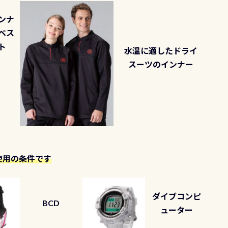
ンナ
ベス
ト
水温に適したドライ
スーツのインナー
使用の条件です
ダイブコンピ
BCD
ューター