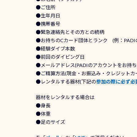
●ご住所
●生年月日
●携帯番号
●緊急連絡先とその方との続柄
●お持ちのCカード団体とランク (例：PAD
●経験ダイブ本数
●前回のダイビング日
●メールアドレス(PADIのアカウントをお持
●ご精算方法(現金・お振込み・クレジットカード
●レンタルする器材(下記の
参加の際に必ず必
器材をレンタルする場合は
●身長
●体重
●足のサイズ