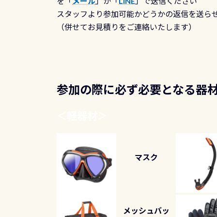
を「
メール
」か「
LINE
」で送信ください
スタッフより参加可能かどうかの返信を送ら
（併せてお見積りをご連絡いたします）
参加の際に必ず必要となる器
＜
軽器材
＞
マスク
メッシュバッ