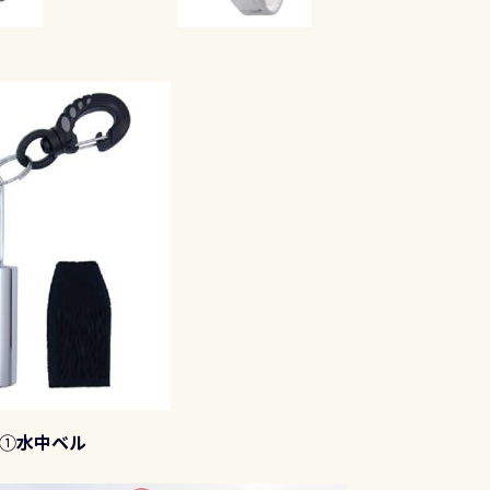
①
水中ベル