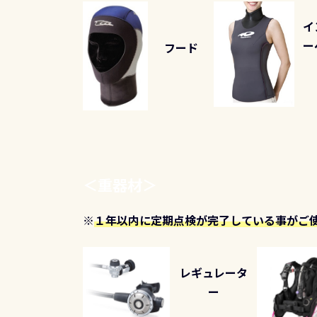
イ
ー
フード
＜
重器材
＞
※
１年以内に定期点検が完了している事がご
レギュレータ
ー