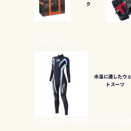
ク
＜
スーツ
＞
水温に適したウ
トスーツ
＜
水温が低い場合のスーツアクセ