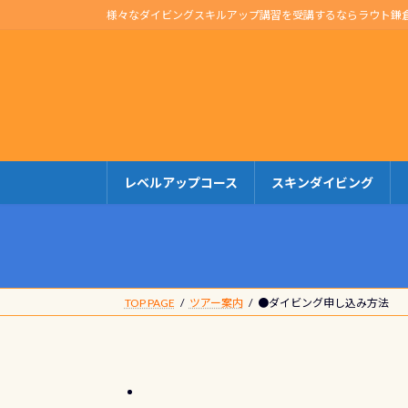
コ
ナ
様々なダイビングスキルアップ講習を受講するならラウト鎌
ン
ビ
テ
ゲ
ン
ー
ツ
シ
へ
ョ
ス
ン
キ
に
レベルアップコース
スキンダイビング
ッ
移
プ
動
TOP PAGE
ツアー案内
●ダイビング申し込み方法