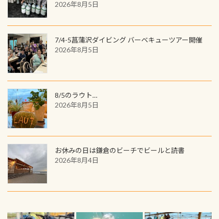
2026年8月5日
7/4-5菖蒲沢ダイビング バーベキューツアー開催
2026年8月5日
8/5のラウト…
2026年8月5日
お休みの日は鎌倉のビーチでビールと読書
2026年8月4日