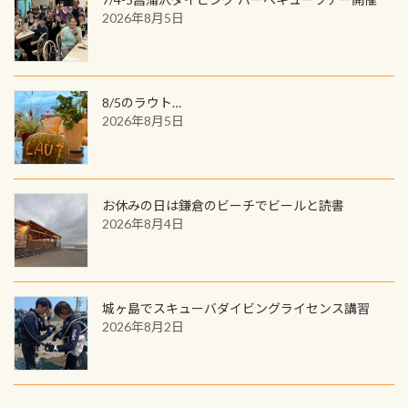
2026年8月5日
8/5のラウト…
2026年8月5日
お休みの日は鎌倉のビーチでビールと読書
2026年8月4日
城ヶ島でスキューバダイビングライセンス講習
2026年8月2日