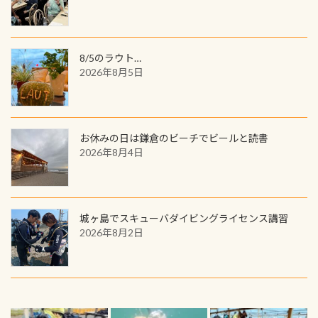
8/5のラウト…
2026年8月5日
お休みの日は鎌倉のビーチでビールと読書
2026年8月4日
城ヶ島でスキューバダイビングライセンス講習
2026年8月2日