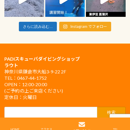
Instagram でフォロー
さらに読み込む...
PADIスキューバダイビングショップ
ラウト
神奈川県鎌倉市大船3-9-22 2F
TEL：0467-44-1752
OPEN：12:00-20:00
(ご予約の上ご来店ください)
定休日：火曜日
検
索:
Copyright © PADIスキューバダイビングショップ ラウト鎌倉 All Rights Reserved.
HOME
アクセス
TEL