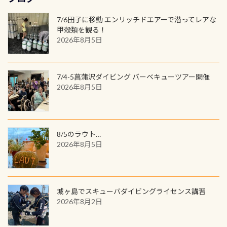
けでも出そうと思ってる方は、セッ
の方もOK） 詳しいページ作りました
周年記念デザインになります 今始
いる箇所などもあり、なかなか海では
ック S 1,390円 ・ロンT 4,200円 (すべ
トでこの水検査も出しましょう！そ
のでご覧ください下さい ➡︎ コチラ
めると、60周年ならではの楽しみ
7/6田子に移動 エンリッチドエアーで潜ってレアな
見られない光景です 透明度の良い川
て税別) オマケ スタッフ用にポロシャ
し
続きを読む
も： PADIデジタルくじ PADIコース
甲殻類を観る！
を数百メートルドリフトする(流され
ツも作ってみました 腰の位置にある
を修了してCカードを取得すると、カ
2026年8月5日
る)のは快感です！ 特別天然記念物
人魚が可愛い 着ると働く事になりま
ードに記載されたダイバーナンバー
「オオサンショウウオ」が見れる 長
すが、欲しい方リクエストください
で参加できるデジタルくじにチャレ
良川ダイビング最大の見どころがこ
(笑) ※カラーは変えられます
ンジできます。講習を終えたあとも、
7/4-5菖蒲沢ダイビング バーベキューツアー開催
の特別天然記念物の「オオサンショ
ワクワクが続く60周年限定企画で
2026年8月5日
ウウオ」です 大きなものでは体長1m
す。コースを修了されたら、ぜひ参加
を超える世界最大の両生類です個体
してみてくださいね 毎月60名様、年
数が少なくかなり貴重な生物です
間720名様にPADIグッズが当たるチ
が、ここ長良川ではかなりの確立で
ャンス 受講したPADIダイブセンター
8/5のラウト…
見ることが出来ます特別天然記念物
／リゾートが用意したオリジナル景
2026年8月5日
と言えば他には「
続きを読む
品が当たることも！ PADIデジタルく
じに参加する
城ヶ島でスキューバダイビングライセンス講習
2026年8月2日