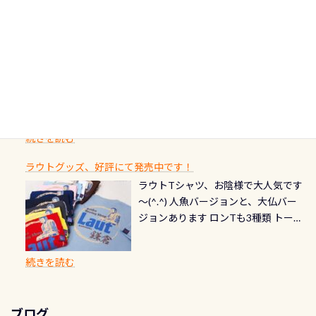
に、お選びいただけるランチ処のリ
り、美濃を経て伊勢湾に流れます
もやはり人気は・・・ ウミガメちゃ
ってください！！ ●リストバルブの
期間：2026年2月1日〜2026年12月最
続きを読む
ストをエリア別で作り直してみまし
1985年には環境省の「名水100選」
ん！ダイバー慣れしていて、逃げませ
オーバーホールここはドライスーツ
終営業日までの発行分 【注意事項】
た「ここに行ってみたい！」なんて
にまた2001年には「日本の水浴場88
ん（むしろちょっかい出してくる）
クリーニング時に、分解洗浄しませ
PADI記念ダイブカードを発行できます！
※ PADI Freediver、Mermaid、EFR、
感じでお使いください～ ⇩⇩ グルメ
選」に全国で唯一河川で選ばれた清
潜降ロープに身を寄せて休憩中（可
ん意外と使用するこのバルブしっか
ダイバーの皆様自身の思い出に残し
TECなど特別プログラムの専用カー
情報ページはこちら
流です川にしては珍しく、水深が深
愛い！！） こんな感じで撮りまし
りと点検しておきましょう ●その他
たいダイブ本数の記念や思い出に残
ドが発行されるものやオリジナルカ
いところでは12mほどあり十分ダイビ
た(笑) レストランから水槽が見える
の箇所・防水ファスナーの劣化がな
るダイブの記念として、お気に入りの
ード対象のディスティンクティブ・
ングを楽しむことが出来ます 川原か
感じになっていて、食事しながら観賞
いか・ブーツの穴あきチェック・手
1枚を作成し残してみませんか？ 記念
スペシャルティ、AWAREデザインカ
らのエントリーエキジットは正に大
できます！ 水深9m 長さ12m 幅4m
首や首のシール部分の破れ、穴あき
ダイブや記念日のサプライズとして、
ードを申し込みの方は対象外となり
自然の中でのダイビングを実感させ
水温も23℃～25℃をキープ真冬でも
続きを読む
チェック など… 価格は と、各所こ
ご友人などへプレゼントすることも
ます。 ※ 2026年12月の認定でも、
てくれます 川でのダイビングとは
お楽しみ頂けます 反対側の窓からも
れだけかかります※給気バルブのみ
できます！ カードデザインは以下か
2027年1月以降に発行されるカードは
川なので勿論流れていますが、流れ
ラウトグッズ、好評にて発売中です！
見ることが出来るので、付き添いの方
のオーバーホールは5,500円 ただ毎回
ら選べます！ 記念の本数での作成は
通常デザインとなります ダイビン
る速さはゆっくりの場所もあれば、
ラウトTシャツ、お陰様で大人気です
とも記念撮影も出来ますよ スキンダ
修理や点検をする度に1行目の「水漏
勿論、お好きな数字や文字を入れら
グは、始めた「年」も思い出になる
速い場所もあります。海だとかなりの
～(^.^) 人魚バージョンと、大仏バー
イビングでも参加できます！ かなり
れ検査代」が5,500円掛かります そこ
れるので、お誕生日や色んな企画など
ダイビングを始めるきっかけは人そ
速さに感じられる場所もあります
ジョンあります ロンTも3種類 トート
楽しめます是非ご参加ください！ 写
で下記のキャンペーンを利用してみ
でのオリジナルの記念カードを自由
れぞれ。でも、「いつ始めたか」
が、水中のくぼみや岩陰に入ると嘘
バックも3種類ご用意(^.^) パーカーも
真撮影の練習や、4時間たっぷり利用
てはどうでしょうか？ 8/31までの間
に発行出来ますよ！ ただし、個人で
は、あとから振り返ると大切な思い
のように流れが無くなる所もあり、そ
両デザインありますよん！ 胸には新
出来るので、普通に中性浮力の練習に
に、ドライスーツの点検・オーバー
PADIの本部へ直接の申請は出来ませ
出になります。 60周年という節目の
続きを読む
う行った所を案内して基本的には水
ロゴを採用！ 全てのグッズにはこの
もなりますヨ 料金等、詳しくは 詳細
ホールを出して頂いた方は、上記の
ん お問い合わせ、お申し込みの受付
年に、PADIとともに、あなたの海の
深が浅いので危険ではありません流
ラベルが付いてます(^.^) ・Tシャツ
はこちら
水検査料5,500円がなんと無料になり
窓口は、PADIダイブセンターのみ
物語を始めてみませんか。あなたの
れの速さから、渦になっている箇所
3,980円(税別) ・パーカー 6,980円 ・
ます！ ドライスーツクリーニングだ
勿論当店でも発行出来ます（他団体
最初の1枚、あるいは次の1枚が、60
もあればダウンカレントが発生して
ブログ
トートバック M 1,980円 ・トートバ