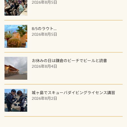
2026年8月5日
8/5のラウト…
2026年8月5日
お休みの日は鎌倉のビーチでビールと読書
2026年8月4日
城ヶ島でスキューバダイビングライセンス講習
2026年8月2日