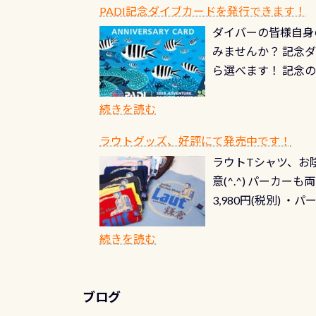
PADI記念ダイブカードを発行できます！
ダイバーの皆様自身
みませんか？ 記念
ら選べます！ 記念
記念カードを自由に
窓口は、PADIダ
続きを読む
さい ➡︎ コチラ
ラウトグッズ、好評にて発売中です！
ラウトTシャツ、お陰
意(^.^) パーカ
3,980円(税別) ・パ
ッフ用にポロシャツ
(笑) ※カラーは変
続きを読む
ブログ