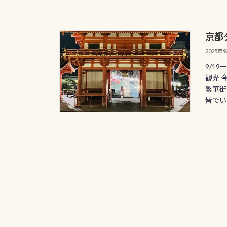
京都
2025年
9/1
観光 
繁華街
皆でいよ