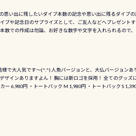
の思い出に残したいダイブ本数の記念や思い出に残るダイブの
ダイブや記念日のサプライズとして、ご友人などへプレゼントす
の本数での作成は勿論、お好きな数字や文字を入れられるので
発行出来ますよ！ ただし、個人でPADIの本部へ直接の申請は
イブセンターのみ 勿論当店でも発行出来ます（他団体の方もOK
様で大人気です～(^.^) 人魚バージョンと、大仏バージョンあ
ーも両デザインありますよん！ 胸には新ロゴを採用！ 全てのグッズ
ーカー 6,980円 ・トートバック M 1,980円 ・トートバック S 1,3
も作ってみました 腰の位置にある人魚が可愛い 着ると働く事
えられます