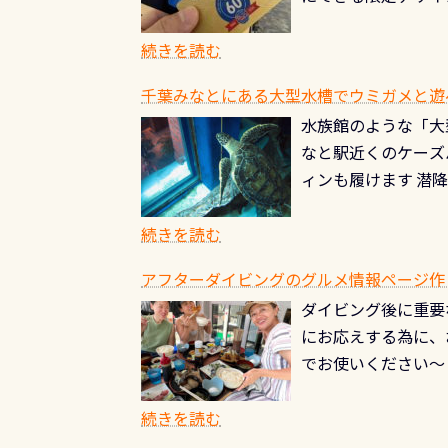
ところでは12mほ
人、久しぶりにダイ
ングを実感させてく
記念が、これからの
続きを読む
場所もあります。海
PADI認定カード 
もあり、そう行った
千葉みなとにある大型水槽でウミガメと遊
終営業日までの発行分 
ダウンカレントが発
水族館のような「大
やオリジナルカード
る(流される)のは
なと駅近くのケーズ
す。 ※ 2026年
記念物の「オオサン
ィンも履けます 潜
思い出になる ダイ
すが、ここ長良川で
生態は変わります)
ます。 60周年と
（むしろちょっかい
続きを読む
が、60周年記念デザ
水槽が見える感じに
ードを取得すると、
アフターダイビングのグルメ情報ページ作
楽しみ頂けます 反
も、ワクワクが続く
ダイビング後に重要
できます！ かなり
PADIグッズが当た
にお応えする為に、
にもなりますヨ 料
ルくじに参加する
でお使いください～
続きを読む