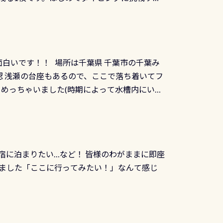
トリーエキジットは正に大自然の中でのダイビ
0周年の年にダイビングの一歩を進めた”という
、流れる速さはゆっくりの場所もあれば、速い
：2026年2月1日以降に新規発行される
みや岩陰に入ると嘘のように流れが無くなる所
 期間：2026年2月1日〜2026年12月最
れの速さから、渦になっている箇所もあれば
TECなど特別プログラムの専用カードが発行されるもの
す 透明度の良い川を数百メートルドリフトす
面白いです！！ 場所は千葉県 千葉市の千葉み
インカードを申し込みの方は対象外となりま
良川ダイビング最大の見どころがこの特別天然
 浅瀬の台座もあるので、ここで落ち着いてフ
ザインとなります ダイビングは、始めた「年」も
両生類です個体数が少なくかなり貴重な生物で
メめっちゃいました(時期によって水槽内にいる
」は、あとから振り返ると大切な思い出になり
他には「
続きを読む
ちゃん！ダイバー慣れしていて、逃げません
せんか。あなたの最初の1枚、あるいは次の1枚
こんな感じで撮りました(笑) レストランから
DIデジタルくじ PADIコースを修了してCカ
幅4m水温も23℃～25℃をキープ真冬でもお
じにチャレンジできます。講習を終えたあと
撮影も出来ますよ スキンダイビングでも参加
くださいね 毎月60名様、年間720名様に
宿に泊まりたい…など！ 皆様のわがままに即座
っぷり利用出来るので、普通に中性浮力の練習
オリジナル景品が当たることも！ PADIデジタ
ました「ここに行ってみたい！」なんて感じ