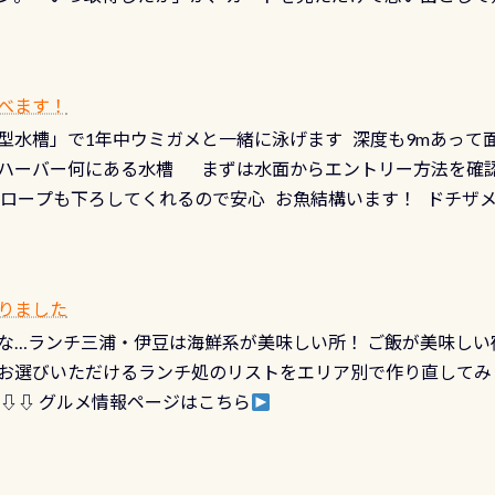
どあり十分ダイビングを楽しむことが出来ます 川原からのエン
ビングを再開する人、次のレベルへステップアップする人。“6
れます 川でのダイビングとは 川なので勿論流れていますが
ダイビング人生に寄り添います。 対象となるカードについて 対象
だとかなりの速さに感じられる場所もありますが、水中のくぼ
カードの種類：ブルー：通常ゴールド：5スター店ブラック：プロレベル
所を案内して基本的には水深が浅いので危険ではありません流
べます！
【注意事項】※ PADI Freediver、Mermaid、EFR、
生している箇所などもあり、なかなか海では見られない光景で
型水槽」で1年中ウミガメと一緒に泳げます 深度も9mあって
対象のディスティンクティブ・スペシャルティ、AWAREデザ
快感です！ 特別天然記念物「オオサンショウウオ」が見れる 長
ハーバー何にある水槽 まずは水面からエントリー方法を確認
12月の認定でも、2027年1月以降に発行されるカードは通常デ
ショウウオ」です 大きなものでは体長1mを超える世界最大の
降ロープも下ろしてくれるので安心 お魚結構います！ ドチザ
ビングを始めるきっかけは人それぞれ。でも、「いつ始めたか
はかなりの確立で見ることが出来ます特別天然記念物と言えば
 南国系のお魚いっぱいです でもやはり人気は・・・ ウミガメ
いう節目の年に、PADIとともに、あなたの海の物語を始めてみま
出してくる） 潜降ロープに身を寄せて休憩中（可愛い！！） 
インになります 今始めると、60周年ならではの楽しみも： PA
なっていて、食事しながら観賞できます！ 水深9m 長さ12m 
カードに記載されたダイバーナンバーで参加できるデジタルく
りました
対側の窓からも見ることが出来るので、付き添いの方とも記念
60周年限定企画です。コースを修了されたら、ぜひ参加してみて
な…ランチ三浦・伊豆は海鮮系が美味しい所！ ご飯が美味しい
楽しめます是非ご参加ください！ 写真撮影の練習や、4時間た
るチャンス 受講したPADIダイブセンター／リゾートが用意した
お選びいただけるランチ処のリストをエリア別で作り直してみ
金等、詳しくは 詳細はこちら
 ⇩⇩ グルメ情報ページはこちら