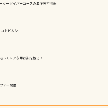
ォーターダイバーコースの海洋実習開催
リコトビムシ」
で潜ってレアな甲殻類を観る！
ーツアー開催