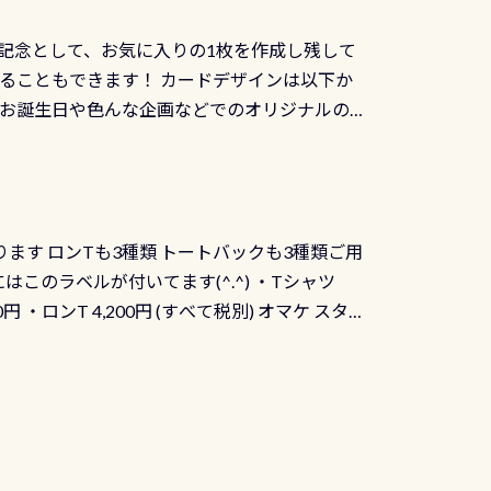
記念として、お気に入りの1枚を作成し残して
ることもできます！ カードデザインは以下か
、お誕生日や色んな企画などでのオリジナルの
出来ません お問い合わせ、お申し込みの受付
） 詳しいページ作りましたのでご覧ください下
ります ロンTも3種類 トートバックも3種類ご用
にはこのラベルが付いてます(^.^) ・Tシャツ
90円 ・ロンT 4,200円 (すべて税別) オマケ スタ
になりますが、欲しい方リクエストください