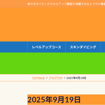
コ
ナ
様々なダイビングスキルアップ講習を受講するならラウト鎌
ン
ビ
テ
ゲ
ン
ー
ツ
シ
へ
ョ
ス
ン
キ
に
レベルアップコース
スキンダイビング
ッ
移
プ
動
TOP PAGE
ブログTOP
2025年9月19日
2025年9月19日