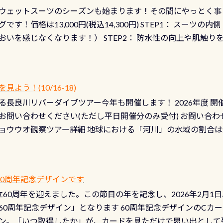
ウェットスーツのシーズンも始まります！その間にやっとく事
です！価格は13,000円(税込14,300円) STEP1： スー
おいを感じなくなります！） STEP2： 防水性の向上や肌触
なります！） STEP3： 排気バルブの分解・洗浄のO/H（バ
！） STEP4： ファスナーの潤滑化（ファスナーがスムーズ
） 詳細は
コチラ あと…ドライスーツの点検(オーバーホール
う！(10/16-18)
認冬になり、使い始めてから水漏れする…ってのは避けましょう
長良川リバーダイブツアー今年も開催します！ 2026年度 開催予定
ル排気バルブは、ドライスーツクリーニングの際に行うのです
お問い合わせください(ただし平日開催分のみ受付) お問い合わ
切です BCDで言うと給気ボタンの点検と一緒な訳ですから、
ョウウオ観察ツアー詳細 地球における「河川」の水域の割合は全
て事がないようにしっかり点検しましょう！まだした事がない
は更に限られており、非常に貴重な体験が出来る「長良川」での
バーホールここはドライスーツクリーニング時に、分解洗浄し
 長良川ダイビングの魅力を存分までお伝え出来る、国内でも
う ●その他の箇所・防水ファスナーの劣化がないか・ブーツ
オサンショウウオ観察講習」も合わせて開催している希少なツ
 など… 価格は と、各所これだけかかります※給気バルブのみの
 60周年記念デザインです
月の間で開催しております 長良川ってどんな川？ 長良川は日本
目の「水漏れ検査代」が5,500円掛かります そこで下記のキ
は設立60周年を迎えました。この節目の年を記念し、2026年2月1
少ない、または無い川のこと）で岐阜県の郡上市に始まり、美濃
、ドライスーツの点検・オーバーホールを出して頂いた方は、上記の
60周年記念デザイン」となります 60周年記念デザインのCカー
にまた2001年には「日本の水浴場88選」に全国で唯一河川で
ニングだけでも出そうと思ってる方は、セットでこの水検査も
ン。「いつ取得したか」が、カードを見ただけで思い出として