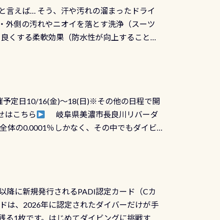
と言えば… そう、汗や汚れの溜まったドライ
ツの内側・外側の汚れやニオイを落とす洗浄（スーツ
りを良くする柔軟効果（防水性が向上することで
ルブが押しっぱなしになったり押せなくなるトラ
に動くので閉めにくかったり閉まらないというこ
)も行っておきましょう 具体的には ●ピンホー
！実際水につけて水検査して調べます ●給気バ
日10/16(金)～18(日)※その他の日程で開
が、空気を送り込む「給気バルブ」のオーバ
せはこちら
岐阜県美濃市長良川リバーダ
ボタンが潮噛みしてドライスーツに空気が入り
体の0.0001％しかなく、その中でもダイビ
方はこれを機会に是非やってください！！ ●
リバーダイビングその長良川に当店は2012
ません意外と使用するこのバルブしっかりと
数少ないショップの1つであり「リバーダイビン
の穴あきチェック・手首や首のシール部分の破
アーをご提供しております是非ご参加下さい
オーバーホールは5,500円 ただ毎回修理や
三大清流(四万十川、柿田川)の１つに数えられ
ャンペーンを利用してみてはどうでしょうか？
日以降に新規発行されるPADI認定カード（Cカ
を経て伊勢湾に流れます1985年には環境省
水検査料5,500円がなんと無料になります！
ドは、2026年に認定されたダイバーだけが手
選ばれた清流です川にしては珍しく、水深が深い
出しましょう！そし
続きを読む
残る1枚です。はじめてダイビングに挑戦する