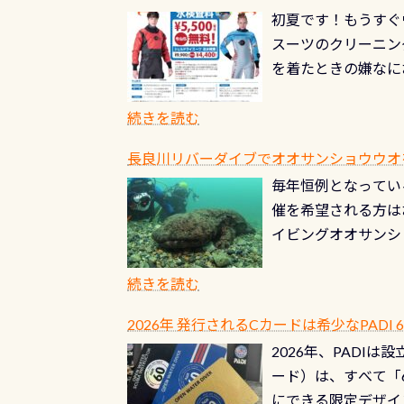
初夏です！もうすぐ
スーツのクリーニング
を着たときの嫌なに
水没の可能性が低く
ブルがなくなります
続きを読む
とがなくなります！
長良川リバーダイブでオオサンショウウオを見よ
ル(穴)がないか確
毎年恒例となっている
ルブのオーバーホー
催を希望される方は
ーホールも非常に大
イビングオオサンシ
過ぎて急浮上…なん
ングが出来るエリア
リストバルブのオー
年から潜っています
続きを読む
点検しておきましょ
の潜り方講習」「オ
れ、穴あきチェック
2026年 発行されるCカードは希少なPADI
ませ 6月から10
点検をする度に1行
2026年、PADI
る清流（水質汚染の
8/31までの間に
ード）は、すべて「
の「名水100選」
ドライスーツクリー
にできる限定デザイ