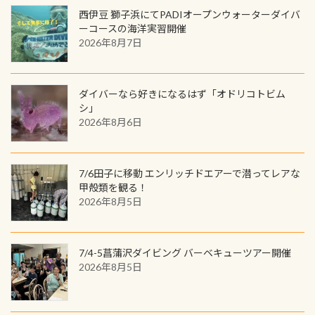
ック S 1,390円 ・ロンT 4,200円 (すべ
トでこの水検査も出しましょう！そ
のでご覧ください下さい ➡︎ コチラ
めると、60周年ならではの楽しみ
西伊豆 獅子浜にてPADIオープンウォーターダイバ
見られない光景です 透明度の良い川
て税別) オマケ スタッフ用にポロシャ
し
続きを読む
も： PADIデジタルくじ PADIコース
ーコースの海洋実習開催
を数百メートルドリフトする(流され
ツも作ってみました 腰の位置にある
を修了してCカードを取得すると、カ
2026年8月7日
る)のは快感です！ 特別天然記念物
人魚が可愛い 着ると働く事になりま
ードに記載されたダイバーナンバー
「オオサンショウウオ」が見れる 長
すが、欲しい方リクエストください
で参加できるデジタルくじにチャレ
良川ダイビング最大の見どころがこ
(笑) ※カラーは変えられます
ンジできます。講習を終えたあとも、
ダイバーなら好きになるはず「オドリコトビム
の特別天然記念物の「オオサンショ
ワクワクが続く60周年限定企画で
シ」
ウウオ」です 大きなものでは体長1m
2026年8月6日
す。コースを修了されたら、ぜひ参加
を超える世界最大の両生類です個体
してみてくださいね 毎月60名様、年
数が少なくかなり貴重な生物です
間720名様にPADIグッズが当たるチ
が、ここ長良川ではかなりの確立で
ャンス 受講したPADIダイブセンター
7/6田子に移動 エンリッチドエアーで潜ってレアな
見ることが出来ます特別天然記念物
／リゾートが用意したオリジナル景
甲殻類を観る！
と言えば他には「
続きを読む
2026年8月5日
品が当たることも！ PADIデジタルく
じに参加する
7/4-5菖蒲沢ダイビング バーベキューツアー開催
2026年8月5日