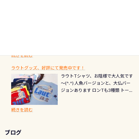
期間：2026年2月1日〜2026年12月最
続きを読む
ストをエリア別で作り直してみまし
1985年には環境省の「名水100選」
ん！ダイバー慣れしていて、逃げませ
オーバーホールここはドライスーツ
終営業日までの発行分 【注意事項】
た「ここに行ってみたい！」なんて
にまた2001年には「日本の水浴場88
ん（むしろちょっかい出してくる）
クリーニング時に、分解洗浄しませ
PADI記念ダイブカードを発行できます！
※ PADI Freediver、Mermaid、EFR、
感じでお使いください～ ⇩⇩ グルメ
選」に全国で唯一河川で選ばれた清
潜降ロープに身を寄せて休憩中（可
ん意外と使用するこのバルブしっか
ダイバーの皆様自身の思い出に残し
TECなど特別プログラムの専用カー
情報ページはこちら
流です川にしては珍しく、水深が深
愛い！！） こんな感じで撮りまし
りと点検しておきましょう ●その他
たいダイブ本数の記念や思い出に残
ドが発行されるものやオリジナルカ
いところでは12mほどあり十分ダイビ
た(笑) レストランから水槽が見える
の箇所・防水ファスナーの劣化がな
るダイブの記念として、お気に入りの
ード対象のディスティンクティブ・
ングを楽しむことが出来ます 川原か
感じになっていて、食事しながら観賞
いか・ブーツの穴あきチェック・手
1枚を作成し残してみませんか？ 記念
スペシャルティ、AWAREデザインカ
らのエントリーエキジットは正に大
できます！ 水深9m 長さ12m 幅4m
首や首のシール部分の破れ、穴あき
ダイブや記念日のサプライズとして、
ードを申し込みの方は対象外となり
自然の中でのダイビングを実感させ
水温も23℃～25℃をキープ真冬でも
続きを読む
チェック など… 価格は と、各所こ
ご友人などへプレゼントすることも
ます。 ※ 2026年12月の認定でも、
てくれます 川でのダイビングとは
お楽しみ頂けます 反対側の窓からも
れだけかかります※給気バルブのみ
できます！ カードデザインは以下か
2027年1月以降に発行されるカードは
川なので勿論流れていますが、流れ
ラウトグッズ、好評にて発売中です！
見ることが出来るので、付き添いの方
のオーバーホールは5,500円 ただ毎回
ら選べます！ 記念の本数での作成は
通常デザインとなります ダイビン
る速さはゆっくりの場所もあれば、
ラウトTシャツ、お陰様で大人気です
とも記念撮影も出来ますよ スキンダ
修理や点検をする度に1行目の「水漏
勿論、お好きな数字や文字を入れら
グは、始めた「年」も思い出になる
速い場所もあります。海だとかなりの
～(^.^) 人魚バージョンと、大仏バー
イビングでも参加できます！ かなり
れ検査代」が5,500円掛かります そこ
れるので、お誕生日や色んな企画など
ダイビングを始めるきっかけは人そ
速さに感じられる場所もあります
ジョンあります ロンTも3種類 トート
楽しめます是非ご参加ください！ 写
で下記のキャンペーンを利用してみ
でのオリジナルの記念カードを自由
れぞれ。でも、「いつ始めたか」
が、水中のくぼみや岩陰に入ると嘘
バックも3種類ご用意(^.^) パーカーも
真撮影の練習や、4時間たっぷり利用
てはどうでしょうか？ 8/31までの間
に発行出来ますよ！ ただし、個人で
は、あとから振り返ると大切な思い
のように流れが無くなる所もあり、そ
両デザインありますよん！ 胸には新
出来るので、普通に中性浮力の練習に
に、ドライスーツの点検・オーバー
PADIの本部へ直接の申請は出来ませ
出になります。 60周年という節目の
続きを読む
う行った所を案内して基本的には水
ロゴを採用！ 全てのグッズにはこの
もなりますヨ 料金等、詳しくは 詳細
ホールを出して頂いた方は、上記の
ん お問い合わせ、お申し込みの受付
年に、PADIとともに、あなたの海の
深が浅いので危険ではありません流
ラベルが付いてます(^.^) ・Tシャツ
はこちら
水検査料5,500円がなんと無料になり
窓口は、PADIダイブセンターのみ
物語を始めてみませんか。あなたの
れの速さから、渦になっている箇所
3,980円(税別) ・パーカー 6,980円 ・
ます！ ドライスーツクリーニングだ
勿論当店でも発行出来ます（他団体
最初の1枚、あるいは次の1枚が、60
もあればダウンカレントが発生して
ブログ
トートバック M 1,980円 ・トートバ
けでも出そうと思ってる方は、セッ
の方もOK） 詳しいページ作りました
周年記念デザインになります 今始
いる箇所などもあり、なかなか海では