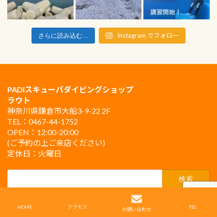
Instagram でフォロー
さらに読み込む...
PADIスキューバダイビングショップ
ラウト
神奈川県鎌倉市大船3-9-22 2F
TEL：0467-44-1752
OPEN：12:00-20:00
(ご予約の上ご来店ください)
定休日：火曜日
検
索:
Copyright © PADIスキューバダイビングショップ ラウト鎌倉 All Rights Reserved.
HOME
アクセス
TEL
お問い合わせ