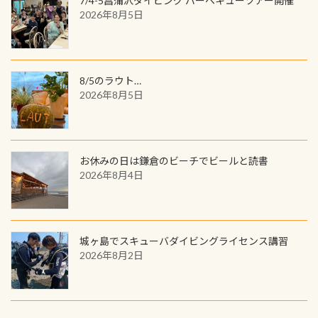
7/4-5菖蒲沢ダイビング バーベキューツアー開催
2026年8月5日
8/5のラウト…
2026年8月5日
お休みの日は鎌倉のビーチでビールと読書
2026年8月4日
城ヶ島でスキューバダイビングライセンス講習
2026年8月2日